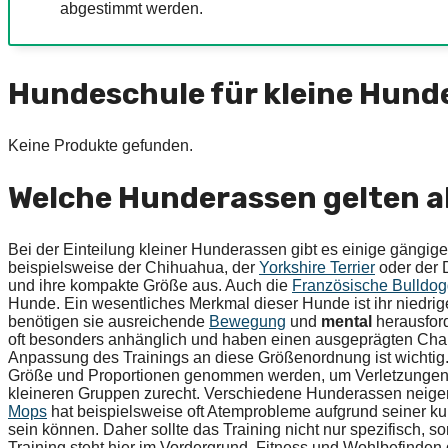
abgestimmt werden.
Hundeschule für kleine Hund
Keine Produkte gefunden.
Welche Hunderassen gelten a
Bei der Einteilung kleiner Hunderassen gibt es einige gängig
beispielsweise der Chihuahua, der
Yorkshire Terrier
oder der 
und ihre kompakte Größe aus. Auch die
Französische Bulldo
Hunde. Ein wesentliches Merkmal dieser Hunde ist ihr niedr
benötigen sie ausreichende
Bewegung
und
mental
herausford
oft besonders anhänglich und haben einen ausgeprägten Charak
Anpassung des Trainings an diese Größenordnung ist wichtig
Größe und Proportionen genommen werden, um Verletzungen 
kleineren Gruppen zurecht. Verschiedene Hunderassen neige
Mops
hat beispielsweise oft Atemprobleme aufgrund seiner k
sein können. Daher sollte das Training nicht nur spezifisch, 
Training steht hier im Vordergrund. Fitness und Wohlbefinden d