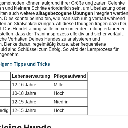
ningsmethoden können aufgrund ihrer Größe und zarten Gelenke
n und kleinere Schritte erforderlich sein, um Überlastung oder
lten auch weitere
alltagsbezogene Übungen
integriert werden
. Dies könnte beinhalten, wie man sich ruhig verhält während
ten an Straßenkreuzungen. All diese Übungen tragen dazu bei,
rt. Das Hundetraining sollte immer unter der Leitung erfahrener
ellen, dass der Trainingsprozess effektiv und sicher verläuft.
fische Verhalten Deines Hundes zu analysieren und
 Denke daran, regelmäßig kurze, aber frequentierte
d sind Schlüssel zum Erfolg. So wird der Lernprozess für
 angenehm.
iger » Tipps und Tricks
Lebenserwartung
Pflegeaufwand
12-16 Jahre
Mittel
10-18 Jahre
Hoch
12-15 Jahre
Niedrig
ürdig
12-15 Jahre
Hoch
kleine Hunde