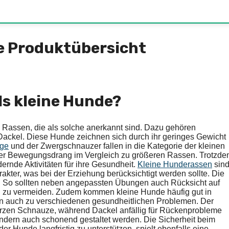
e Produktübersicht
ls kleine Hunde?
e Rassen, die als solche anerkannt sind. Dazu gehören
Dackel. Diese Hunde zeichnen sich durch ihr geringes Gewicht
gge
und der Zwergschnauzer fallen in die Kategorie der kleinen
iger Bewegungsdrang im Vergleich zu größeren Rassen. Trotzd
ernde Aktivitäten für ihre Gesundheit.
Kleine Hunderassen
sin
ter, was bei der Erziehung berücksichtigt werden sollte. Die
. So sollten neben angepassten Übungen auch Rücksicht auf
zu vermeiden. Zudem kommen kleine Hunde häufig gut in
n auch zu verschiedenen gesundheitlichen Problemen. Der
urzen Schnauze, während Dackel anfällig für Rückenprobleme
sondern auch schonend gestaltet werden. Die Sicherheit beim
er Hunde langfristig zu unterstützen, spielt ebenfalls eine