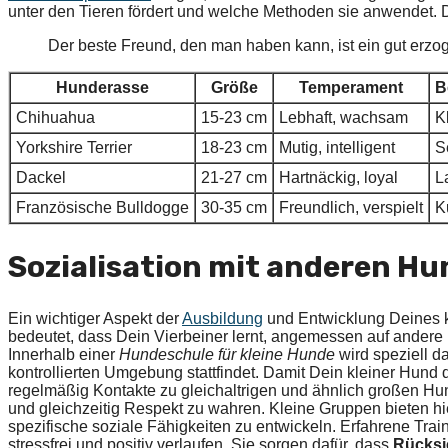
unter den Tieren fördert und welche Methoden sie anwendet. Det
Der beste Freund, den man haben kann, ist ein gut erz
Hunderasse
Größe
Temperament
B
Chihuahua
15-23 cm
Lebhaft, wachsam
K
Yorkshire Terrier
18-23 cm
Mutig, intelligent
S
Dackel
21-27 cm
Hartnäckig, loyal
L
Französische Bulldogge
30-35 cm
Freundlich, verspielt
K
Sozialisation mit anderen H
Ein wichtiger Aspekt der
Ausbildung
und Entwicklung Deines k
bedeutet, dass Dein Vierbeiner lernt, angemessen auf ander
Innerhalb einer
Hundeschule für kleine Hunde
wird speziell da
kontrollierten Umgebung stattfindet. Damit Dein kleiner Hund 
regelmäßig Kontakte zu gleichaltrigen und ähnlich großen H
und gleichzeitig Respekt zu wahren. Kleine Gruppen bieten h
spezifische soziale Fähigkeiten zu entwickeln. Erfahrene Tr
stressfrei und positiv verlaufen. Sie sorgen dafür, dass
Rücksi