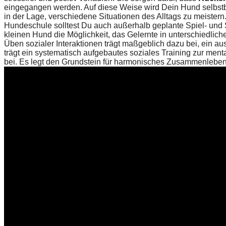
eingegangen werden. Auf diese Weise wird Dein Hund selbst
in der Lage, verschiedene Situationen des Alltags zu meistern
Hundeschule solltest Du auch außerhalb geplante Spiel- und 
kleinen Hund die Möglichkeit, das Gelernte in unterschiedli
Üben sozialer Interaktionen trägt maßgeblich dazu bei, ein 
trägt ein systematisch aufgebautes soziales Training zur m
bei. Es legt den Grundstein für harmonisches Zusammenleben