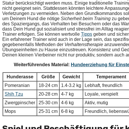
Statur berücksichtigt werden muss. Einige traditionelle Trai
nicht geeignet sein. Stattdessen könnten leichtere Anpassunge
Verletzungen zu vermeiden. Neben den Grundkommandos sol
um Deinem Hund die nötige
Sicherheit beim Training
zu geben
des Spaziergangs, das Verhalten bei Besuchern oder das War
dass Dein Hund gut sozialisiert und stressfrei im Alltag reagie
Trainer erfolgen. Sie können wertvolle
Tipps
geben und sicherst
Ein erfahrener Trainer wird auch in der Lage sein, das spezi
gegebenenfalls Methoden der
Verhaltenstherapie
anzuwenden.
Übungseinheiten zu Hause einzustreuen. Konsistenz und Gedul
Deinen kleinen Vierbeiner nicht nur produktiv, sondern auch
Weiterführendes Material:
Hundeerziehung für Einste
Hunderasse
Größe
Gewicht
Temperament
Pomeranian
18-24 cm
1.4-3.2 kg
Lebhaft, freundlich
Shih Tzu
20-28 cm
4-7 kg
Loyale, verspielt
Zwergpinscher
25-30 cm
4-6 kg
Aktiv, mutig
Mops
25-31 cm
6-8 kg
Freundlich, liebensw
Spiel und Beschäftigung für 