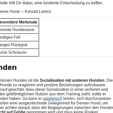
te hilft Dir dabei, eine fundierte Entscheidung zu treffen.
ogener Hund. – Konrad Lorenz
esondere Merkmale
leinste Hunderasse
eidiges Fell
anges Rückgrat
urze Schnauze
unden
leinen Hundes ist die
Sozialisation mit anderen Hunden
. Di
e Hunde zu reagieren und positive Beziehungen aufzubauen.
rauf geachtet, dass diese Sozialisation in einer sicheren und
den größtmöglichen Nutzen aus dem Training zieht, sollte er
unden haben. So kann er
spielerisch
lernen, sich durchzusetzen
ierbei eine ausgezeichnete Gelegenheit für Deinen Hund, um
ainer achten darauf, dass die Begegnungen zwischen den Hunde
cht auf Größe
genommen wird und dass keine Risiken