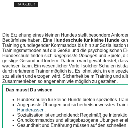
RATGEBER
Die Erziehung eines kleinen Hundes stellt besondere Anforde
Bedürfnisse haben. Eine
Hundeschule für kleine Hunde
kann
Training grundlegender Kommandos bis hin zur Sozialisation m
Trainingsmethoden auf die Größe und die psychologischen Eige
Hundeschule finden sich
angepasste Übungen
und Spiele, di
geistige Gesundheit fördern. Dadurch wird gewährleistet, das
wachsen kann. Ein wesentlicher Vorteil solcher Schulen ist d
durch erfahrene Trainer möglich ist. Es lohnt sich, in ein spez
sozialisiert und erzogen wird. Sicherheit beim Training und 
Zusammenleben so angenehm wie möglich zu gestalten.
Das musst Du wissen
Hundeschulen für kleine Hunde bieten spezielles Train
Angepasste Übungen und sicherheitsbewusstes Trainin
Hunderassen
.
Sozialisation ist entscheidend: Regelmäßige Interakti
Grundkommandos und alltagsbezogene Übungen erleic
Gesundheit und Ernährung müssen auf den schnellen S