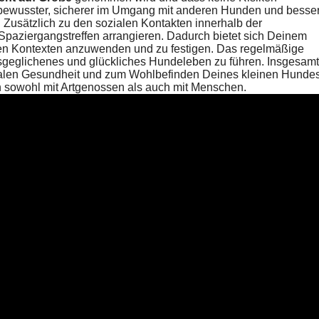
bewusster, sicherer im Umgang mit anderen Hunden und besse
. Zusätzlich zu den sozialen Kontakten innerhalb der
Spaziergangstreffen arrangieren. Dadurch bietet sich Deinem
chen Kontexten anzuwenden und zu festigen. Das regelmäßige
ausgeglichenes und glückliches Hundeleben zu führen. Insgesamt
entalen Gesundheit und zum Wohlbefinden Deines kleinen Hunde
 sowohl mit Artgenossen als auch mit Menschen.