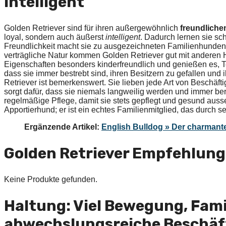
intelligent
Golden Retriever sind für ihren außergewöhnlich
freundliche
loyal, sondern auch äußerst
intelligent
. Dadurch lernen sie schn
Freundlichkeit macht sie zu ausgezeichneten Familienhunden, 
verträgliche Natur kommen Golden Retriever gut mit anderen 
Eigenschaften besonders kinderfreundlich und genießen es, Teil 
dass sie immer bestrebt sind, ihren Besitzern zu gefallen und 
Retriever ist bemerkenswert. Sie lieben jede Art von Beschäf
sorgt dafür, dass sie niemals langweilig werden und immer berei
regelmäßige Pflege, damit sie stets gepflegt und gesund ausseh
Apportierhund; er ist ein echtes Familienmitglied, das durch s
Ergänzende Artikel:
English Bulldog » Der charmante
Golden Retriever Empfehlun
Keine Produkte gefunden.
Haltung: Viel Bewegung, Fami
abwechslungsreiche Beschäf