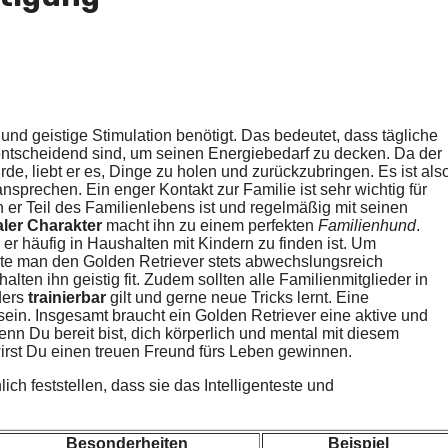
und geistige Stimulation benötigt. Das bedeutet, dass tägliche
 entscheidend sind, um seinen Energiebedarf zu decken. Da der
de, liebt er es, Dinge zu holen und zurückzubringen. Es ist als
ansprechen. Ein enger Kontakt zur Familie ist sehr wichtig für
er Teil des Familienlebens ist und regelmäßig mit seinen
aler Charakter
macht ihn zu einem perfekten
Familienhund
.
er häufig in Haushalten mit Kindern zu finden ist. Um
lte man den Golden Retriever stets abwechslungsreich
lten ihn geistig fit. Zudem sollten alle Familienmitglieder in
ders
trainierbar
gilt und gerne neue Tricks lernt. Eine
 sein. Insgesamt braucht ein Golden Retriever eine aktive und
n Du bereit bist, dich körperlich und mental mit diesem
wirst Du einen treuen Freund fürs Leben gewinnen.
 feststellen, dass sie das Intelligenteste und
Besonderheiten
Beispiel