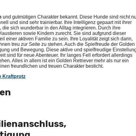
n
und gutmütigen Charakter bekannt. Diese Hunde sind nicht nu
ell und sind sehr trainierbar. Ihre Intelligenz gepaart mit ihrer
die sich wunderbar in den Alltag integrieren. Durch ihre
Haustieren sowie Kindern zurecht. Sie sind aufgrund dieser
einer aktiven Familie zu sein. Ihre Loyalität zeigt sich darin,
ihnen treu zur Seite zu stehen. Auch die Spielfreude der Golden
tigung und Bewegung. Diese aktive und spielfreudige Einstellun
t sind für neue Abenteuer. Ihr langes Fell erfordert allerdings
en. Alles in allem ist ein Golden Retriever mehr als nur ein
einen freundlichen und treuen Charakter besticht.
 Kraftprotz
gen
lienanschluss,
tigung