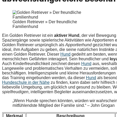
Golden Retriever » Der freundliche
Familienhund
Ein Golden Retriever ist ein
aktiver Hund
, der viel Bewegung 
Spaziergänge sowie spielerische Aktivitäten wie Apportieren
Golden Retriever ursprünglich als
Apportierhund
gezüchtet wur
ideal, ihm Aufgaben zu geben, die seine natürlichen Instinkte 
einen Golden Retriever. Dieser
Hund
gedeiht am besten, wenn 
menschlichen Gefährten interagiert. Sein freundlicher und
loy
Auch Kinderfreundlichkeit zeichnet diesen
Hund
aus, weshalb 
Langeweile und problematisches Verhalten zu vermeiden, sol
beschäftigen. Intelligenzspiele und kleine Herausforderungen ha
das Training eingebunden werden, da dieser
Hund
als beson
Hundeschule in der Nähe
zu finden, kann dabei sehr hilfreich
liebevolle Umgebung, um glücklich und gesund zu bleiben. Wen
spielfreudigen
, intelligenten Begleiter auseinanderzusetzen, 
„Wenn Hunde sprechen könnten, würden wir wahrscheinlich
mitfühlendste Mitglied der Familie sind.“ – John Grogan
Merkmal
Beschreibung