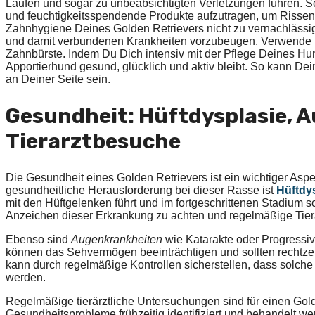
Laufen und sogar zu unbeabsichtigten Verletzungen führen. S
und feuchtigkeitsspendende Produkte aufzutragen, um Rissen 
Zahnhygiene Deines Golden Retrievers nicht zu vernachlässi
und damit verbundenen Krankheiten vorzubeugen. Verwende h
Zahnbürste. Indem Du Dich intensiv mit der Pflege Deines Hun
Apportierhund gesund, glücklich und aktiv bleibt. So kann Dein
an Deiner Seite sein.
Gesundheit: Hüftdysplasie, 
Tierarztbesuche
Die Gesundheit eines Golden Retrievers ist ein wichtiger Aspek
gesundheitliche Herausforderung bei dieser Rasse ist
Hüftdy
mit den Hüftgelenken führt und im fortgeschrittenen Stadium s
Anzeichen dieser Erkrankung zu achten und regelmäßige Ti
Ebenso sind
Augenkrankheiten
wie Katarakte oder Progressiv
können das Sehvermögen beeinträchtigen und sollten rechtzeit
kann durch regelmäßige Kontrollen sicherstellen, dass solc
werden.
Regelmäßige tierärztliche Untersuchungen sind für einen Golde
Gesundheitsprobleme frühzeitig identifiziert und behandelt 