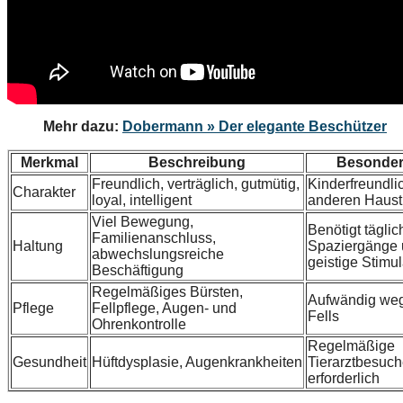
Mehr dazu:
Dobermann » Der elegante Beschützer
Merkmal
Beschreibung
Besonder
Freundlich, verträglich, gutmütig,
Kinderfreundlic
Charakter
loyal, intelligent
anderen Haust
Viel Bewegung,
Benötigt täglic
Familienanschluss,
Haltung
Spaziergänge
abwechslungsreiche
geistige Stimul
Beschäftigung
Regelmäßiges Bürsten,
Aufwändig we
Pflege
Fellpflege, Augen- und
Fells
Ohrenkontrolle
Regelmäßige
Gesundheit
Hüftdysplasie, Augenkrankheiten
Tierarztbesuc
erforderlich