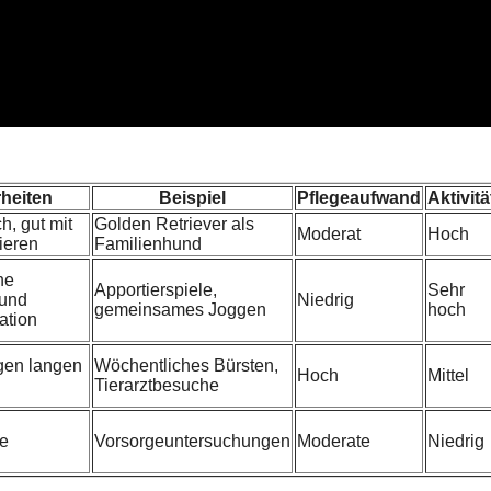
heiten
Beispiel
Pflegeaufwand
Aktivitä
h, gut mit
Golden Retriever als
Moderat
Hoch
ieren
Familienhund
he
Apportierspiele,
Sehr
 und
Niedrig
gemeinsames Joggen
hoch
ation
gen langen
Wöchentliches Bürsten,
Hoch
Mittel
Tierarztbesuche
he
Vorsorgeuntersuchungen
Moderate
Niedrig