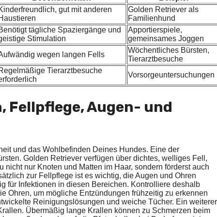
Kinderfreundlich, gut mit anderen
Golden Retriever als
Haustieren
Familienhund
Benötigt tägliche Spaziergänge und
Apportierspiele,
geistige Stimulation
gemeinsames Joggen
Wöchentliches Bürsten,
Aufwändig wegen langen Fells
Tierarztbesuche
Regelmäßige Tierarztbesuche
Vorsorgeuntersuchungen
erforderlich
, Fellpflege, Augen- und
dheit und das Wohlbefinden Deines Hundes. Eine der
sten. Golden Retriever verfügen über dichtes, welliges Fell,
u nicht nur Knoten und Matten im Haar, sondern förderst auch
ätzlich zur Fellpflege ist es wichtig, die Augen und Ohren
g für Infektionen in diesen Bereichen. Kontrolliere deshalb
 die Ohren, um mögliche Entzündungen frühzeitig zu erkennen
ntwickelte Reinigungslösungen und weiche Tücher. Ein weiterer
r Krallen. Übermäßig lange Krallen können zu Schmerzen beim