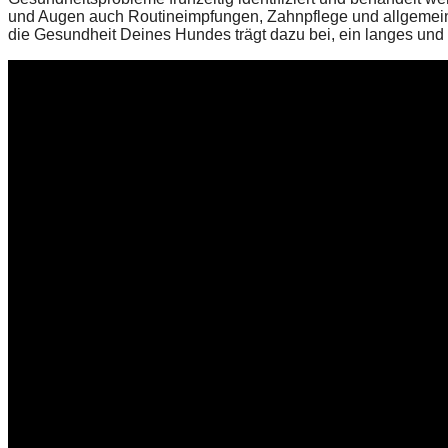
und Augen auch Routineimpfungen, Zahnpflege und allgemei
die Gesundheit Deines Hundes trägt dazu bei, ein langes und 