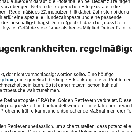
chau außerdem darauf, die Pfotenballen bei Bedarf zu reinigen
vorzubeugen. Neben der körperlichen Pflege ist auch die
gen. Regelmäßiges Zähneputzen hilft dabei, Zahnsteinbildung
ierfür eine spezielle Hundezahnpasta und eine passende
des beschäftigst, trägst Du maßgeblich dazu bei, dass Dein
 loyaler Gefährte viele Jahre als treues Mitglied Deiner Familie
Augenkrankheiten, regelmäßig
t, der nicht vernachlässigt werden sollte. Eine häufige
splasie
, eine genetisch bedingte Erkrankung, die zu Problemen
chmerzhaft sein kann. Es ist daher ratsam, schon früh auf
erarztbesuche wahrzunehmen.
e Retinaatrophie (PRA) bei Golden Retrievern verbreitet. Diese
ig diagnostiziert und behandelt werden. Ein erfahrener Tierarzt
he Probleme früh erkannt und entsprechende Maßnahmen ergriffe
n Retriever unerlässlich, um sicherzustellen, dass potenzielle
werden können. Dies umfasst neben der Untersuchung von Hüften