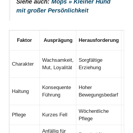
Siehe auch:
Mops » Kleiner Hund
mit großer Persönlichkeit
Faktor
Ausprägung
Herausforderung
Wachsamkeit,
Sorgfältige
Zuv
Charakter
Mut, Loyalität
Erziehung
Begl
Konsequente
Hoher
Haltung
Gut 
Führung
Bewegungsbedarf
Wöchentliche
Pflege
Kurzes Fell
Ger
Pflege
Anfällig für