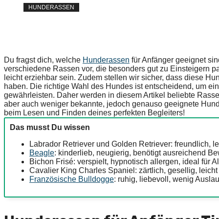
HUNDERASSEN
Du fragst dich, welche
Hunderassen
für Anfänger geeignet sind
verschiedene Rassen vor, die besonders gut zu Einsteigern p
leicht erziehbar sein. Zudem stellen wir sicher, dass diese
haben. Die richtige Wahl des Hundes ist entscheidend, um e
gewährleisten. Daher werden in diesem Artikel beliebte Rass
aber auch weniger bekannte, jedoch genauso geeignete Hund
beim Lesen und Finden deines perfekten Begleiters!
Das musst Du wissen
Labrador Retriever und Golden Retriever: freundlich, lei
Beagle
: kinderlieb, neugierig, benötigt ausreichend 
Bichon Frisé: verspielt, hypnotisch allergen, ideal für Al
Cavalier King Charles Spaniel: zärtlich, gesellig, leich
Französische Bulldogge
: ruhig, liebevoll, wenig Ausla