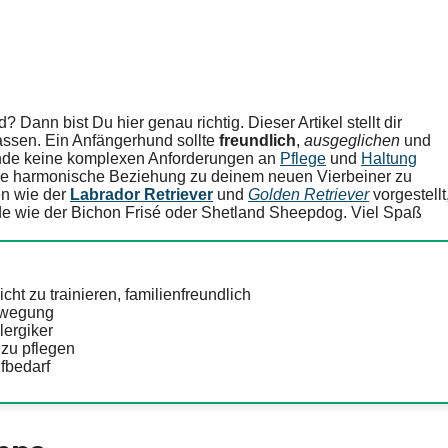
? Dann bist Du hier genau richtig. Dieser Artikel stellt dir
assen. Ein Anfängerhund sollte
freundlich
,
ausgeglichen
und
 Hunde keine komplexen Anforderungen an
Pflege
und
Haltung
ine harmonische Beziehung zu deinem neuen Vierbeiner zu
en wie der
Labrador Retriever
und
Golden Retriever
vorgestellt
e wie der Bichon Frisé oder Shetland Sheepdog. Viel Spaß
cht zu trainieren, familienfreundlich
Bewegung
lergiker
t zu pflegen
ufbedarf