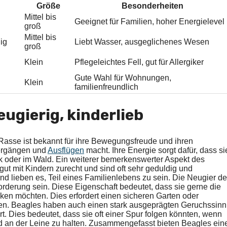
Größe
Besonderheiten
Mittel bis
Geeignet für Familien, hoher Energielevel
groß
Mittel bis
hig
Liebt Wasser, ausgeglichenes Wesen
groß
Klein
Pflegeleichtes Fell, gut für Allergiker
Gute Wahl für Wohnungen,
Klein
familienfreundlich
ugierig, kinderlieb
Rasse ist bekannt für ihre Bewegungsfreude und ihren
iergängen und
Ausflügen
macht. Ihre Energie sorgt dafür, dass si
ark oder im Wald. Ein weiterer bemerkenswerter Aspekt des
ut mit Kindern zurecht und sind oft sehr geduldig und
d lieben es, Teil eines Familienlebens zu sein. Die Neugier d
rderung sein. Diese Eigenschaft bedeutet, dass sie gerne die
ken möchten. Dies erfordert einen sicheren Garten oder
en. Beagles haben auch einen stark ausgeprägten Geruchssinn
. Dies bedeutet, dass sie oft einer Spur folgen könnten, wenn
 und an der Leine zu halten. Zusammengefasst bieten Beagles ein