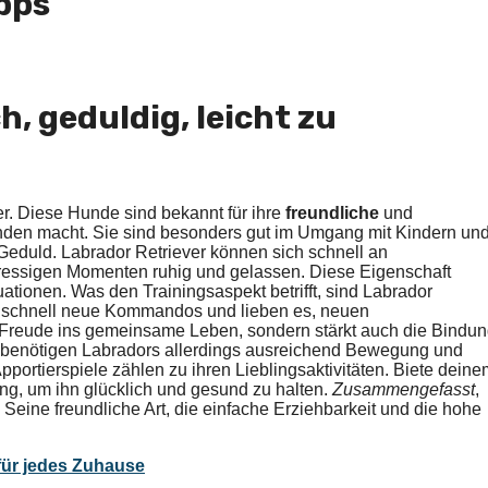
pps
h, geduldig, leicht zu
r. Diese Hunde sind bekannt für ihre
freundliche
und
unden macht. Sie sind besonders gut im Umgang mit Kindern un
e Geduld. Labrador Retriever können sich schnell an
tressigen Momenten ruhig und gelassen. Diese Eigenschaft
uationen. Was den Trainingsaspekt betrifft, sind Labrador
nen schnell neue Kommandos und lieben es, neuen
 Freude ins gemeinsame Leben, sondern stärkt auch die Bindu
l benötigen Labradors allerdings ausreichend Bewegung und
ortierspiele zählen zu ihren Lieblingsaktivitäten. Biete deine
g, um ihn glücklich und gesund zu halten.
Zusammengefasst
,
: Seine freundliche Art, die einfache Erziehbarkeit und die hohe
für jedes Zuhause