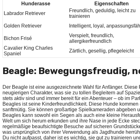
Hunderasse
Eigenschaften
Freundlich, geduldig, leicht zu
Labrador Retriever
trainieren
Golden Retriever
Intelligent, loyal, anpassungsfä
Verspielt, freundlich,
Bichon Frisé
allergikerfreundlich
Cavalier King Charles
Zärtlich, gesellig, pflegeleicht
Spaniel
Beagle: Bewegungsfreudig, ne
Der Beagle ist eine ausgezeichnete Wahl für Anfänger. Diese 
neugierigen Charakter, was sie zu tollen Begleitern auf Spaz
stets aktiv sind und immer bereit für ein Abenteuer – ob im P
Beagles ist seine Kinderfreundlichkeit. Diese Hunde kommen g
sanftmütig. Sie können großartige Spielkameraden abgeben un
Beagles kann sowohl ein Segen als auch eine kleine Herausfo
Welt um sich herum erkunden und ihre Nase in jede Ecke stec
regelmäßige beaufsichtigte Besuche auf sicheren Grundstück
was ursprünglich von ihrer Verwendung als Jagdhunde herrührt
Du nicht aufpasst, daher ist es wichtig, sie gut zu trainieren