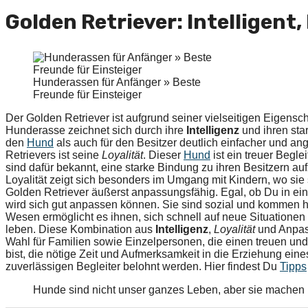
Golden Retriever: Intelligent
Hunderassen für Anfänger » Beste
Freunde für Einsteiger
Der Golden Retriever ist aufgrund seiner vielseitigen Eigens
Hunderasse zeichnet sich durch ihre
Intelligenz
und ihren star
den
Hund
als auch für den Besitzer deutlich einfacher und a
Retrievers ist seine
Loyalität
. Dieser
Hund
ist ein treuer Begle
sind dafür bekannt, eine starke Bindung zu ihren Besitzern au
Loyalität zeigt sich besonders im Umgang mit Kindern, wo sie 
Golden Retriever äußerst anpassungsfähig. Egal, ob Du in ei
wird sich gut anpassen können. Sie sind sozial und kommen h
Wesen ermöglicht es ihnen, sich schnell auf neue Situation
leben. Diese Kombination aus
Intelligenz
,
Loyalität
und Anpass
Wahl für Familien sowie Einzelpersonen, die einen treuen un
bist, die nötige Zeit und Aufmerksamkeit in die Erziehung ein
zuverlässigen Begleiter belohnt werden. Hier findest Du
Tipps
Hunde sind nicht unser ganzes Leben, aber sie machen