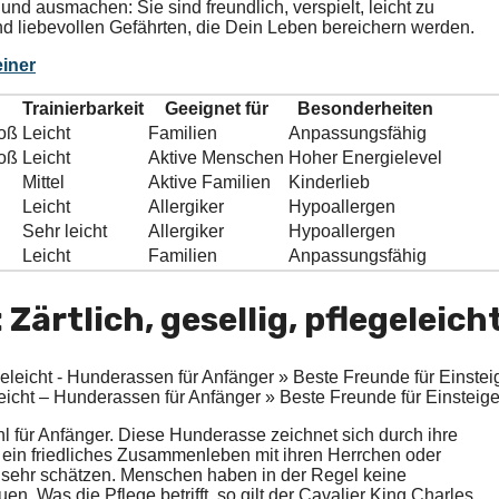
nd ausmachen: Sie sind freundlich, verspielt, leicht zu
 und liebevollen Gefährten, die Dein Leben bereichern werden.
iner
Trainierbarkeit
Geeignet für
Besonderheiten
roß
Leicht
Familien
Anpassungsfähig
roß
Leicht
Aktive Menschen
Hoher Energielevel
Mittel
Aktive Familien
Kinderlieb
Leicht
Allergiker
Hypoallergen
Sehr leicht
Allergiker
Hypoallergen
Leicht
Familien
Anpassungsfähig
Zärtlich, gesellig, pflegeleich
eleicht – Hunderassen für Anfänger » Beste Freunde für Einsteige
l für Anfänger. Diese Hunderasse zeichnet sich durch ihre
 ein friedliches Zusammenleben mit ihren Herrchen oder
 sehr schätzen. Menschen haben in der Regel keine
 Was die Pflege betrifft, so gilt der Cavalier King Charles