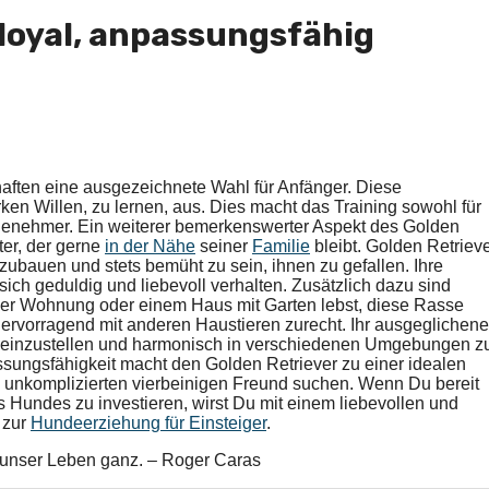
, loyal, anpassungsfähig
chaften eine ausgezeichnete Wahl für Anfänger. Diese
ken Willen, zu lernen, aus. Dies macht das Training sowohl für
ngenehmer. Ein weiterer bemerkenswerter Aspekt des Golden
iter, der gerne
in der Nähe
seiner
Familie
bleibt. Golden Retriev
fzubauen und stets bemüht zu sein, ihnen zu gefallen. Ihre
sich geduldig und liebevoll verhalten. Zusätzlich dazu sind
ner Wohnung oder einem Haus mit Garten lebst, diese Rasse
ervorragend mit anderen Haustieren zurecht. Ihr ausgeglichen
en einzustellen und harmonisch in verschiedenen Umgebungen z
ungsfähigkeit macht den Golden Retriever zu einer idealen
d unkomplizierten vierbeinigen Freund suchen. Wenn Du bereit
es Hundes zu investieren, wirst Du mit einem liebevollen und
zur
Hundeerziehung für Einsteiger
.
 unser Leben ganz. – Roger Caras