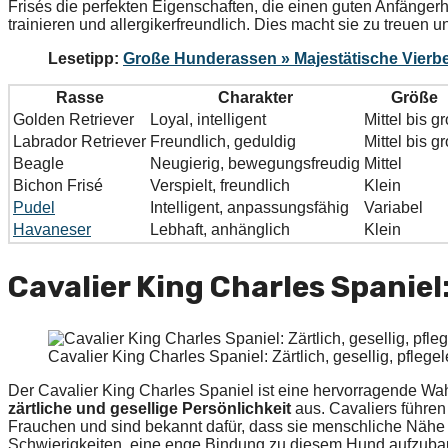
Frisés die perfekten Eigenschaften, die einen guten Anfängerhu
trainieren und allergikerfreundlich. Dies macht sie zu treuen
Lesetipp:
Große Hunderassen » Majestätische Vierbe
Rasse
Charakter
Größe
Golden Retriever
Loyal, intelligent
Mittel bis g
Labrador Retriever
Freundlich, geduldig
Mittel bis g
Beagle
Neugierig, bewegungsfreudig
Mittel
Bichon Frisé
Verspielt, freundlich
Klein
Pudel
Intelligent, anpassungsfähig
Variabel
Havaneser
Lebhaft, anhänglich
Klein
Cavalier King Charles Spaniel: 
Cavalier King Charles Spaniel: Zärtlich, gesellig, pfleg
Der Cavalier King Charles Spaniel ist eine hervorragende Wah
zärtliche und gesellige Persönlichkeit
aus. Cavaliers führen
Frauchen und sind bekannt dafür, dass sie menschliche Nähe
Schwierigkeiten, eine enge Bindung zu diesem Hund aufzubauen.