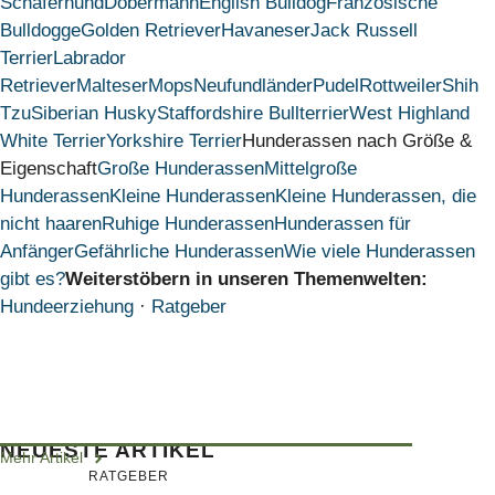
Schäferhund
Dobermann
English Bulldog
Französische
Bulldogge
Golden Retriever
Havaneser
Jack Russell
Terrier
Labrador
Retriever
Malteser
Mops
Neufundländer
Pudel
Rottweiler
Shih
Tzu
Siberian Husky
Staffordshire Bullterrier
West Highland
White Terrier
Yorkshire Terrier
Hunderassen nach Größe &
Eigenschaft
Große Hunderassen
Mittelgroße
Hunderassen
Kleine Hunderassen
Kleine Hunderassen, die
nicht haaren
Ruhige Hunderassen
Hunderassen für
Anfänger
Gefährliche Hunderassen
Wie viele Hunderassen
gibt es?
Weiterstöbern in unseren Themenwelten:
Hundeerziehung
·
Ratgeber
NEUESTE ARTIKEL
Mehr Artikel
RATGEBER